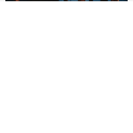
Welkom bij Meydani
Restaurant
De menukaart van Meydani Restaurant is divers. Je
kan er bijvoorbeeld terecht voor heerlijke
authentieke curry's, vegetarische lasagne's,
pasta's, verschillende mediterrane en oosterse
tapenade's. Maar ook een lekkere steak of kip
gerechten van de houtskoolgrill. Moeite met keuze
maken? Geen probleem, kies dan voor shared
dining. Een greep uit verschillende voor en
hoofdgerechten welke op tapas wijze worden